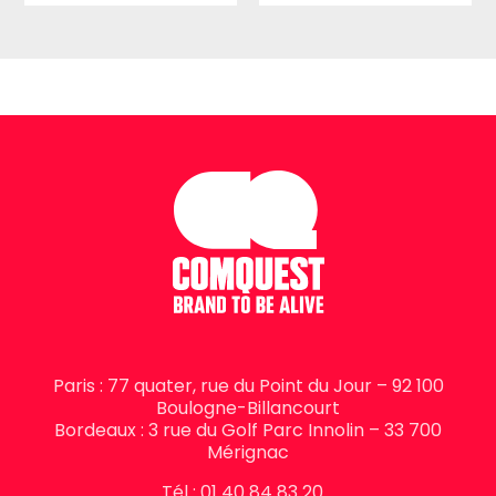
Paris : 77 quater, rue du Point du Jour – 92 100
Boulogne-Billancourt
Bordeaux : 3 rue du Golf Parc Innolin – 33 700
Mérignac
Tél : 01 40 84 83 20