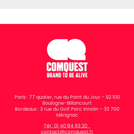
Paris : 77 quater, rue du Point du Jour – 92 100
Boulogne-Billancourt
Bordeaux : 3 rue du Golf Parc Innolin – 33 700
Mérignac
Tél : 01 40 84 83 20
contact@comquest.fr