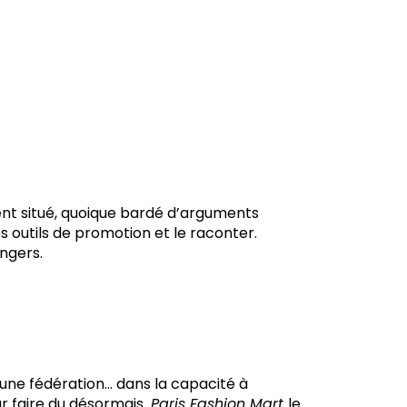
ent situé, quoique bardé d’arguments
es outils de promotion et le raconter.
angers.
d’une fédération… dans la capacité à
ur faire du désormais
Paris Fashion Mart
le