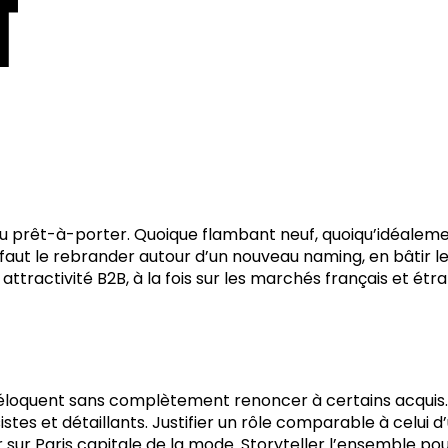
T
 au prêt-à-porter. Quoique flambant neuf, quoiqu’idéalem
l faut le rebrander autour d’un nouveau naming, en bâtir l
 attractivité B2B, à la fois sur les marchés français et étr
e éloquent sans complètement renoncer à certains acquis.
stes et détaillants. Justifier un rôle comparable à celui 
sur Paris capitale de la mode. Storyteller l’ensemble po