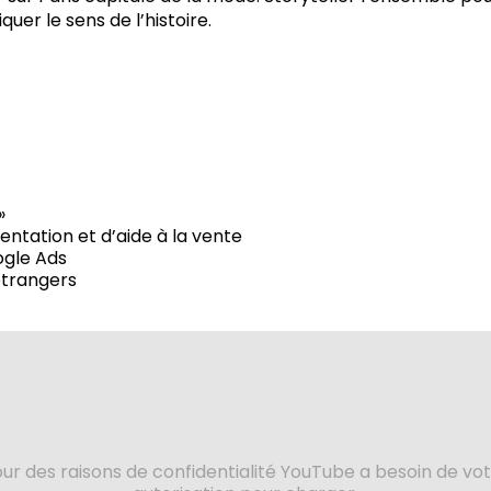
uer le sens de l’histoire.
»
entation et d’aide à la vente
gle Ads
étrangers
ur des raisons de confidentialité YouTube a besoin de vo