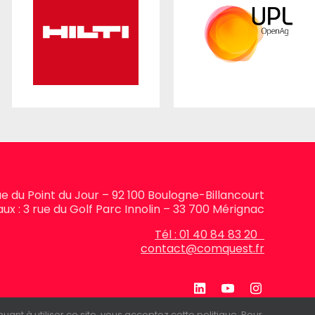
rue du Point du Jour – 92 100 Boulogne-Billancourt
ux : 3 rue du Golf Parc Innolin – 33 700 Mérignac
Tél : 01 40 84 83 20
contact@comquest.fr
ant à utiliser ce site, vous acceptez cette politique. Pour