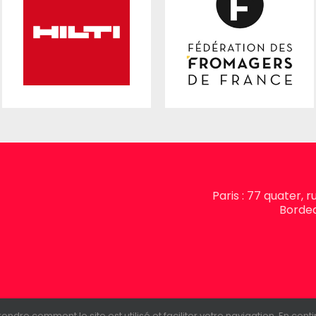
Paris : 77 quater, 
Bordea
e comment le site est utilisé et faciliter votre navigation. En continu