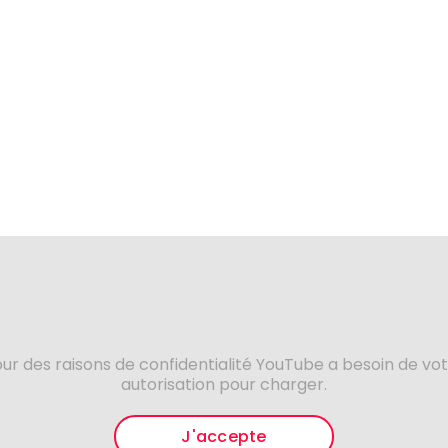
ur des raisons de confidentialité YouTube a besoin de vo
autorisation pour charger.
J'accepte