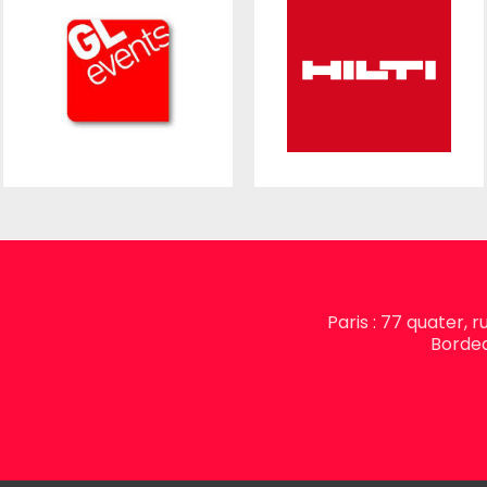
Paris : 77 quater, 
Bordea