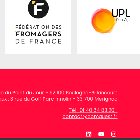
rue du Point du Jour – 92 100 Boulogne-Billancourt
ux : 3 rue du Golf Parc Innolin – 33 700 Mérignac
Tél : 01 40 84 83 20
contact@comquest.fr