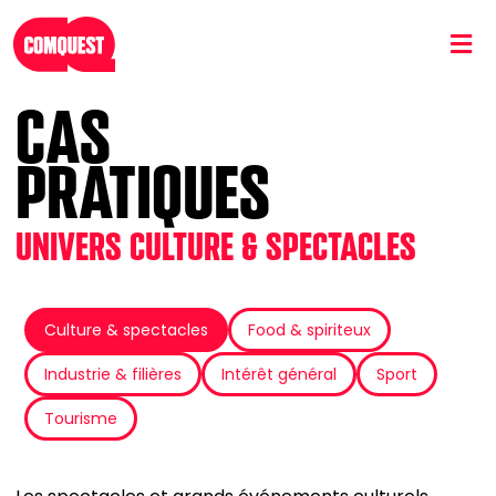
Passer
au
contenu
CAS
PRATIQUES
UNIVERS CULTURE & SPECTACLES
Culture & spectacles
Food & spiriteux
Industrie & filières
Intérêt général
Sport
Tourisme