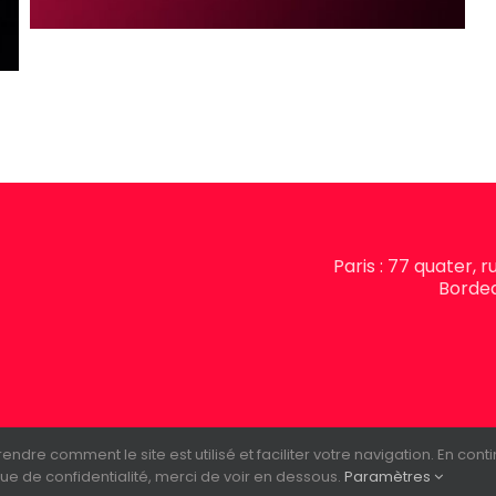
Paris : 77 quater, 
Bordea
e comment le site est utilisé et faciliter votre navigation. En continu
Contact
Mentions légales
Pol
que de confidentialité, merci de voir en dessous.
Paramètres