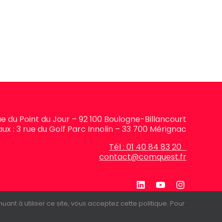
rue du Point du Jour – 92 100 Boulogne-Billancourt
ux : 3 rue du Golf Parc Innolin – 33 700 Mérignac
Tél : 01 40 84 83 20
contact@comquest.fr
ant à utiliser ce site, vous acceptez cette politique. Pour
itique de confidentialité
FAQ
Newsletter