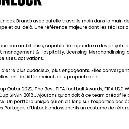
lock Brands avec qui elle travaille main dans la main dep
ope et au-delà. Une référence majeure dont les réalisations
position ambitieuse, capable de répondre à des projets d
est management & Hospitality, Licensing, Merchandinsing,
e sites, activations…
d’être plus audacieux, plus engageants. Elles convergent s
les ont de différenciant, de « propriétaire ».
 Cup Qatar 2022, The Best FIFA football Awards, FIFA U20
p SPAIN 2018… Ajoutons qu’on doit à ce team créatif le 
 Un portfolio unique qui en dit long sur l’expertise des éq
les Portugais d’UnLock endossent-ils un costume de référe